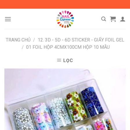
Skip
to
content
TRANG CHỦ
/
12. 3D - 5D - 6D STICKER - GIẤY FOIL GEL
/
01 FOIL HỘP 4CMX100CM HỘP 10 MẪU
LỌC