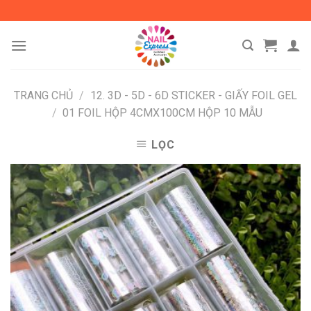
Skip
to
content
TRANG CHỦ
/
12. 3D - 5D - 6D STICKER - GIẤY FOIL GEL
/
01 FOIL HỘP 4CMX100CM HỘP 10 MẪU
LỌC