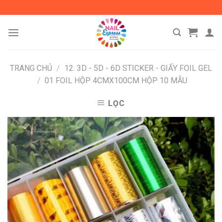
Skip
to
content
TRANG CHỦ
/
12. 3D - 5D - 6D STICKER - GIẤY FOIL GEL
/
01 FOIL HỘP 4CMX100CM HỘP 10 MẪU
LỌC