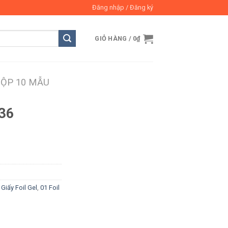
Đăng nhập / Đăng ký
GIỎ HÀNG /
0
₫
HỘP 10 MẪU
036
- Giấy Foil Gel
,
01 Foil