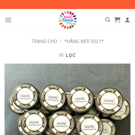
Skip
to
content
TRANG CHỦ
/
*HÀNG MỚI 2021*
LỌC