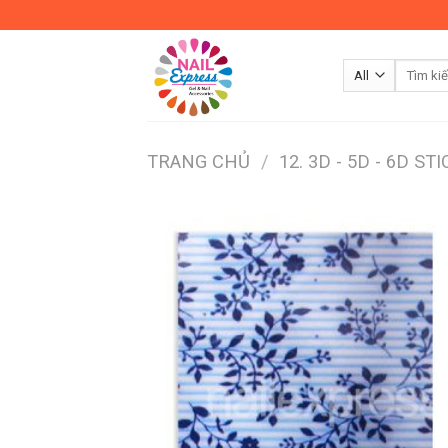
Skip
to
content
TRANG CHỦ
/
12. 3D - 5D - 6D ST