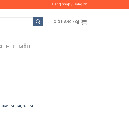
Đăng nhập / Đăng ký
GIỎ HÀNG /
0
₫
BỊCH 01 MẪU
- Giấy Foil Gel
,
02 Foil