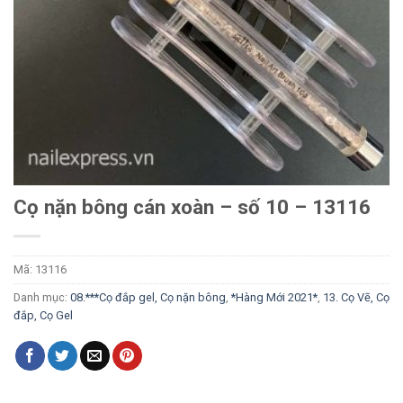
Cọ nặn bông cán xoàn – số 10 – 13116
Mã:
13116
Danh mục:
08.***Cọ đắp gel, Cọ nặn bông
,
*Hàng Mới 2021*
,
13. Cọ Vẽ, Cọ
đắp, Cọ Gel