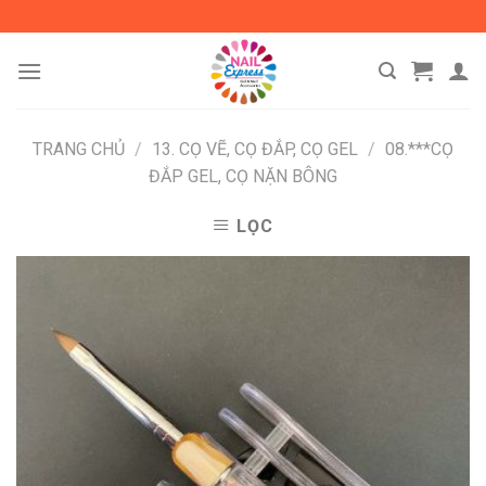
Skip
to
content
TRANG CHỦ
/
13. CỌ VẼ, CỌ ĐẮP, CỌ GEL
/
08.***CỌ
ĐẮP GEL, CỌ NẶN BÔNG
LỌC