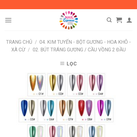
Skip
to
content
TRANG CHỦ
/
04. KIM TUYẾN - BỘT GƯƠNG - HOA KHÔ -
XÀ CỪ
/
02. BÚT TRÁNG GƯƠNG / CẦU VỒNG 2 ĐẦU
LỌC